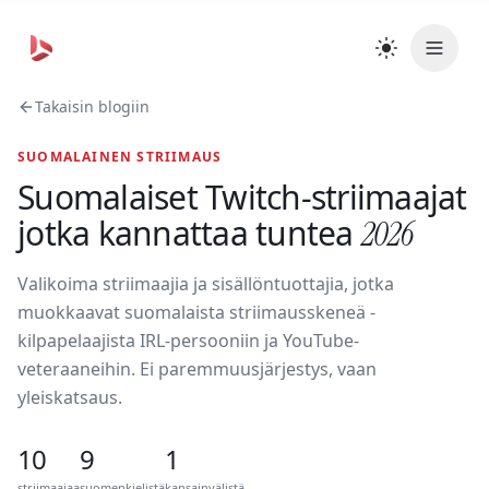
Skip to main content
Takaisin blogiin
PRODUCT
Ad Formats
SUOMALAINEN STRIIMAUS
Suomalaiset Twitch-striimaajat
Live Demo
jotka kannattaa tuntea
2026
Platform Reach
Valikoima striimaajia ja sisällöntuottajia, jotka
Analytics
muokkaavat suomalaista striimausskeneä -
kilpapelaajista IRL-persooniin ja YouTube-
Twitch Ads
veteraaneihin. Ei paremmuusjärjestys, vaan
yleiskatsaus.
YouTube Ads
10
9
1
Kick Ads
striimaajaa
suomenkielistä
kansainvälistä