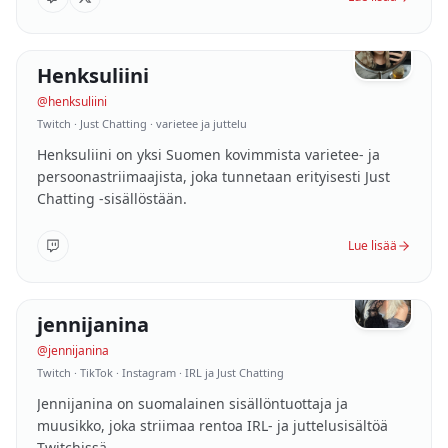
114K
følgere
Henksuliini
08
/
10
SUOMI
@
henksuliini
Twitch · Just Chatting · varietee ja juttelu
Henksuliini on yksi Suomen kovimmista varietee- ja
persoonastriimaajista, joka tunnetaan erityisesti Just
Chatting -sisällöstään.
Lue lisää
16K
følgere
jennijanina
09
/
10
SUOMI
@
jennijanina
Twitch · TikTok · Instagram · IRL ja Just Chatting
Jennijanina on suomalainen sisällöntuottaja ja
muusikko, joka striimaa rentoa IRL- ja juttelusisältöä
Twitchissä.