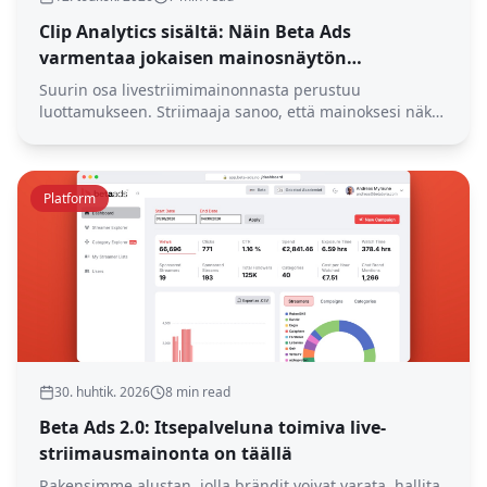
Clip Analytics sisältä: Näin Beta Ads
varmentaa jokaisen mainosnäytön
pohjoismaisessa striimausverkostossa
Suurin osa livestriimimainonnasta perustuu
luottamukseen. Striimaaja sanoo, että mainoksesi näkyi.
Sinä toivot, että hän on oikeassa. Clip Analytics
käsittelee jokaisen klipin jokaisesta striimistä
reaaliajassa ja tarkistaa mainosten näkymisen,
bränditurvallisuuden ja brändimaininnat
Platform
automaattisesti, jotta sinulla on todisteita oletusten
sijaan.
30. huhtik. 2026
8 min read
Beta Ads 2.0: Itsepalveluna toimiva live-
striimausmainonta on täällä
Rakensimme alustan, jolla brändit voivat varata, hallita