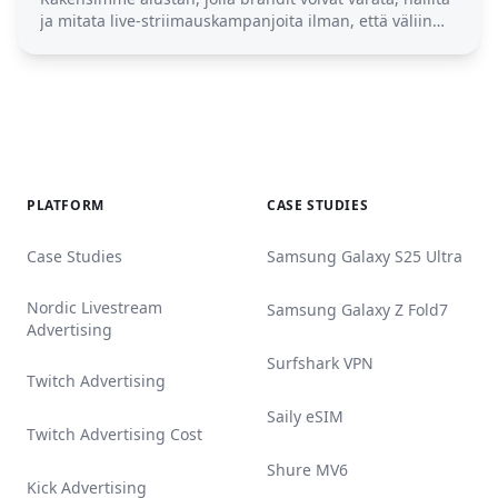
ja mitata live-striimauskampanjoita ilman, että väliin
tarvitaan mediatoimisto. Tässä on, mitä alusta tekee,
miten se toimii ja miksi sillä on merkitystä.
PLATFORM
CASE STUDIES
Case Studies
Samsung Galaxy S25 Ultra
Nordic Livestream
Samsung Galaxy Z Fold7
Advertising
Surfshark VPN
Twitch Advertising
Saily eSIM
Twitch Advertising Cost
Shure MV6
Kick Advertising