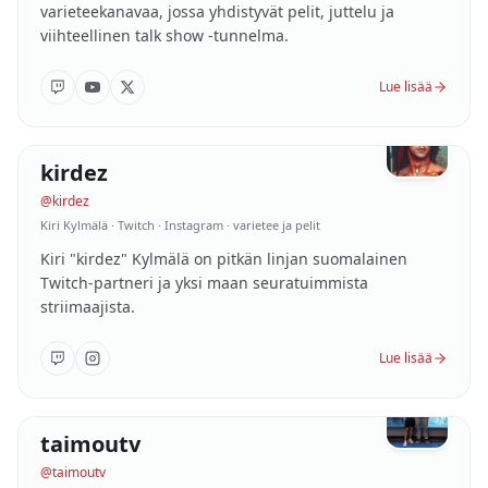
varieteekanavaa, jossa yhdistyvät pelit, juttelu ja
viihteellinen talk show -tunnelma.
Lue lisää
203K
følgere
kirdez
03
/
10
SUOMI
@
kirdez
Kiri Kylmälä ·
Twitch · Instagram · varietee ja pelit
Kiri "kirdez" Kylmälä on pitkän linjan suomalainen
Twitch-partneri ja yksi maan seuratuimmista
striimaajista.
Lue lisää
169K
følgere
taimoutv
04
/
10
SUOMI / ENGLANTI
@
taimoutv