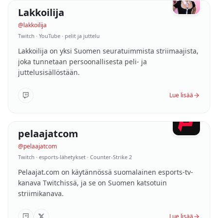
Lakkoilija
06
/
10
SUOMI
@
lakkoilija
Twitch · YouTube · pelit ja juttelu
Lakkoilija on yksi Suomen seuratuimmista striimaajista,
joka tunnetaan persoonallisesta peli- ja
juttelusisällöstään.
Lue lisää
118K
følgere
pelaajatcom
07
/
10
SUOMI
@
pelaajatcom
Twitch · esports-lähetykset · Counter-Strike 2
Pelaajat.com on käytännössä suomalainen esports-tv-
kanava Twitchissä, ja se on Suomen katsotuin
striimikanava.
Lue lisää