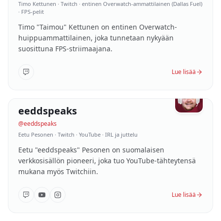
Timo Kettunen ·
Twitch · entinen Overwatch-ammattilainen (Dallas Fuel)
· FPS-pelit
Timo "Taimou" Kettunen on entinen Overwatch-
huippuammattilainen, joka tunnetaan nykyään
suosittuna FPS-striimaajana.
Lue lisää
140K
følgere
eeddspeaks
05
/
10
SUOMI
@
eeddspeaks
Eetu Pesonen ·
Twitch · YouTube · IRL ja juttelu
Eetu "eeddspeaks" Pesonen on suomalaisen
verkkosisällön pioneeri, joka tuo YouTube-tähteytensä
mukana myös Twitchiin.
Lue lisää
126K
følgere