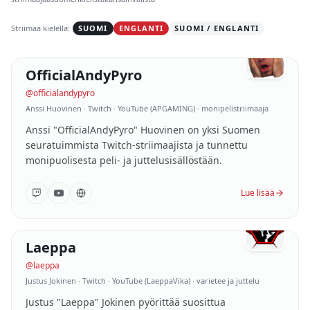
ABOUT
Striimaa kielellä:
SUOMI
ENGLANTI
SUOMI / ENGLANTI
Case Studies
285K
følgere
Blog
OfficialAndyPyro
01
/
10
SUOMI
@
officialandypyro
Press
Anssi Huovinen ·
Twitch · YouTube (APGAMING) · monipelistriimaaja
About Us
Anssi "OfficialAndyPyro" Huovinen on yksi Suomen
seuratuimmista Twitch-striimaajista ja tunnettu
monipuolisesta peli- ja juttelusisällöstään.
I am a Streamer
Lue lisää
235K
følgere
Laeppa
02
/
10
SUOMI
@
laeppa
Justus Jokinen ·
Twitch · YouTube (LaeppaVika) · varietee ja juttelu
Justus "Laeppa" Jokinen pyörittää suosittua