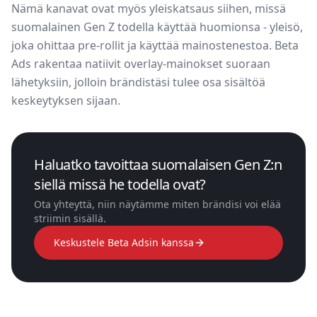
Nämä kanavat ovat myös yleiskatsaus siihen, missä
suomalainen Gen Z todella käyttää huomionsa - yleisö,
joka ohittaa pre-rollit ja käyttää mainostenestoa. Beta
Ads rakentaa natiivit overlay-mainokset suoraan
lähetyksiin, jolloin brändistäsi tulee osa sisältöä
keskeytyksen sijaan.
Haluatko tavoittaa suomalaisen Gen Z:n
siellä missä he todella ovat?
Ota yhteyttä, niin näytämme miten brändisi voi elää
striimin sisällä.
Keskustele Beta Adsin kanssa