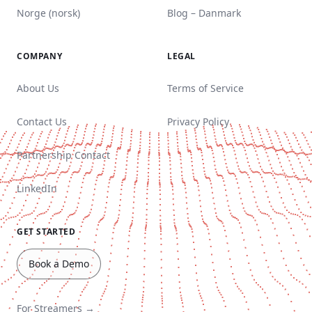
Norge (norsk)
Blog – Danmark
COMPANY
LEGAL
About Us
Terms of Service
Contact Us
Privacy Policy
Partnership Contact
LinkedIn
GET STARTED
Book a Demo
For Streamers →