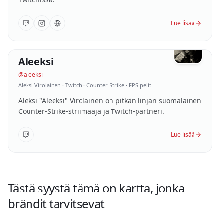
Lue lisää
120K
følgere
Aleeksi
10
/
10
SUOMI
@
aleeksi
Aleksi Virolainen ·
Twitch · Counter-Strike · FPS-pelit
Aleksi "Aleeksi" Virolainen on pitkän linjan suomalainen
Counter-Strike-striimaaja ja Twitch-partneri.
Lue lisää
Tästä syystä tämä on kartta, jonka
brändit tarvitsevat